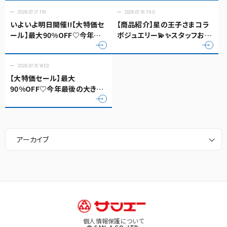
2026.07.17 FRI
2026.07.16 THU
いよいよ明日開催‼️【大特価セ
【商品紹介】星の王子さまコラ
ール】最大90%OFF♡今年最
ボジュエリー💫✨スタッフおす
後の大きなセール‼️＆🌱健康ジ
すめコーディネート💕
ュエリー無料体験コーナーも
✨
2026.07.15 WED
【大特価セール】最大
90%OFF♡今年最後の大きな
セール‼️＆🌱健康ジュエリー無
料体験コーナーも✨
アーカイブ
個人情報保護について