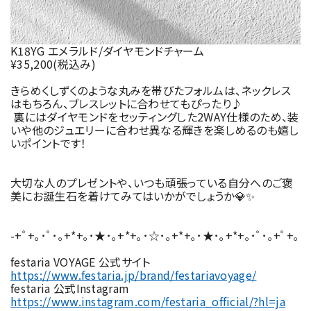
K18YG エメラルド/ダイヤモンドチャーム
¥35,200(税込み)
きらめくしずくのような丸みを帯びたフォルムは、ネックレス
はもちろん、ブレスレットに合わせてもぴったり♪
裏にはダイヤモンドをセッティングした2WAY仕様のため、装
いや他のジュエリーに合わせ異なる輝きを楽しめるのも嬉し
いポイントです！
大切な人のプレゼントや、いつも頑張っている自分へのご褒
美にお誕生石を着けてみてはいかがでしょうか💎✨
-+ﾟ+｡･ﾟ･｡+*+｡･★･｡+*+｡･☆･｡+*+｡･★･｡+*+｡･ﾟ･｡+ﾟ+｡
festaria VOYAGE 公式サイト
https://www.festaria.jp/brand/festariavoyage/
festaria 公式Instagram
https://www.instagram.com/festaria_official/?hl=ja