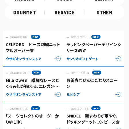
GOURMET
SERVICE
OTHER
2026.08.06 THU
2026.08.06 THU
CELFORD ビーズ刺繍ニット
ラッピングペーパーデザインシ
プルオーバー💙
リーズ🎁💕
ウサギオンラインストア
サンリオギフトゲート
2026.08.05 WED
2026.08.05 WED
Mila Owen 繊細なレースと
お茶専門店のこだわりスコー
くるみ釦が映える、エレガント
ン
なキャミソールトップス✨
ウサギオンラインストア
ルピシア
2026.08.04 TUE
2026.08.04 TUE
「スーツセレクトのオーダーか
SNIDEL 顔まわりが華やぐ、
りゆし☀️」
ドッキングニットワンピース🌼