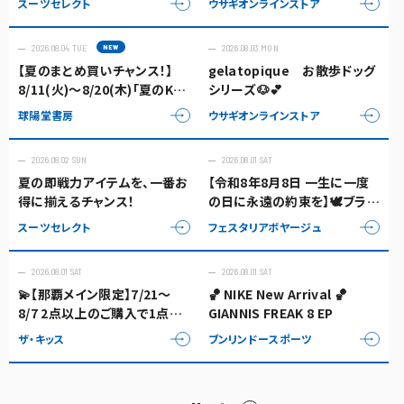
スーツセレクト
ウサギオンラインストア
2026.08.04 TUE
2026.08.03 MON
【夏のまとめ買いチャンス！】
gelatopique お散歩ドッグ
8/11(火)〜8/20(木)「夏のKポ
シリーズ🐶💕
イント3倍キャンペーン」開催
球陽堂書房
ウサギオンラインストア
決定！📚✨
2026.08.02 SUN
2026.08.01 SAT
夏の即戦力アイテムを、一番お
【令和8年8月8日 一生に一度
得に揃えるチャンス！
の日に永遠の約束を】🕊️ブライ
ダルフェア開催中💍✨888
スーツセレクト
フェスタリアボヤージュ
2026.08.01 SAT
2026.08.01 SAT
💫【那覇メイン限定】7/21～
🏀 NIKE New Arrival 🏀
8/7 2点以上のご購入で1点ご
GIANNIS FREAK 8 EP
とに20%OFF💫
ザ・キッス
ブンリンドースポーツ