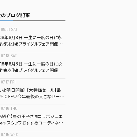
近のブログ記事
.08.01 SAT
和8年8月8日 一生に一度の日に永
約束を】🕊️ブライダルフェア開催中
888
.07.18 SAT
和8年8月8日 一生に一度の日に永
約束を】🕊️ブライダルフェア開催中
888
07.17 FRI
いよ明日開催‼️【大特価セール】最
0%OFF♡今年最後の大きなセー
️＆🌱健康ジュエリー無料体験コーナ
.07.16 THU
✨
品紹介】星の王子さまコラボジュエ
💫✨スタッフおすすめコーディネー
.07.15 WED