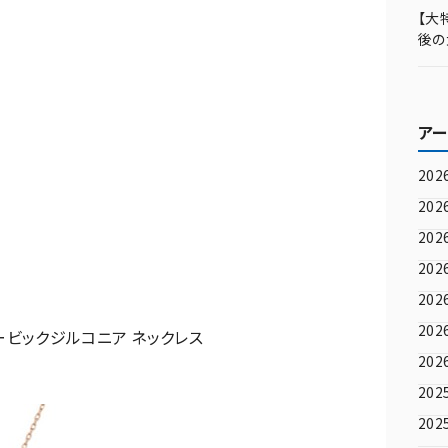
【大
後の
無料
アー
202
202
202
202
202
202
キュービックジルコニア ネックレス
202
202
202