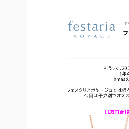
1F 
フ
もうすぐ、2
1年
Xmas
フェスタリアボヤージュでは様
今回は予算別でオスス
【1万円台