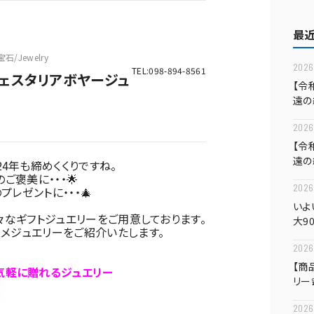
最
宝石/Jewelry
2026
TEL:098-894-8561
ェスタリアボヤージュ
【令
遠の
💍✨
2026
【令
遠の
024年も締めくくりですね。
💍✨
のご褒美に・・・🌟
2026.
のプレゼントに・・・🎄
いよ
々なギフトジュエリーをご用意しております。
大9
メジュエリーをご紹介いたします。
ル‼
2026
ーも
【商
】気軽に贈れるジュエリー
リー
ト💕
2026