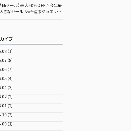
特価セール】最大90%OFF♡今年最
大きなセール‼️＆🌱健康ジュエリー
体験コーナーも✨
カイブ
6.08（1）
6.07（8）
6.06（7）
6.05（4）
6.04（3）
6.02（2）
6.01（2）
5.10（3）
5.09（1）