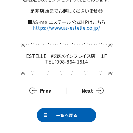
是非店頭までお越しくださいませ😊
■AS-me エステール公式HPはこちら
https://www.as-estelle.co.jp/
୨୧‥∵‥‥∵‥‥∵‥∵‥‥∵‥‥∵‥୨୧
ESTELLE 那覇メインプレイス店 １F
TEL：098-864-1514
୨୧‥∵‥‥∵‥‥∵‥∵‥‥∵‥‥∵‥୨୧
Prev
Next
一覧へ戻る