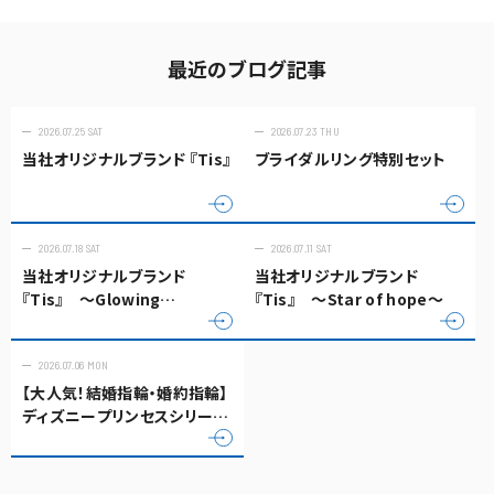
最近のブログ記事
2026.07.25 SAT
2026.07.23 THU
当社オリジナルブランド 『Tis』
ブライダルリング特別セット
2026.07.18 SAT
2026.07.11 SAT
当社オリジナルブランド
当社オリジナルブランド
『Tis』 ～Glowing
『Tis』 ～Star of hope～
bouquet～
2026.07.06 MON
【大人気！結婚指輪・婚約指輪】
ディズニープリンセスシリーズ
塔の上のラプンツェル『ラプン
ツェル』♪