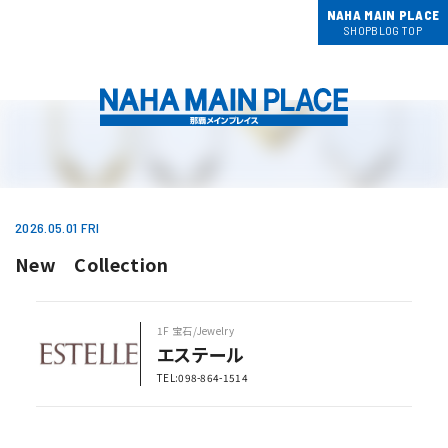
NAHA MAIN PLACE
SHOPBLOG TOP
2026.05.01 FRI
New Collection
1F 宝石/Jewelry
エステール
TEL:098-864-1514