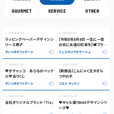
GOURMET
SERVICE
OTHER
2026.08.06 THU
2026.08.01 SAT
ラッピングペーパーデザインシ
【令和8年8月8日 一生に一度
リーズ🎁💕
の日に永遠の約束を】🕊️ブライ
ダルフェア開催中💍✨888
サンリオギフトゲート
フェスタリアボヤージュ
2026.07.31 FRI
2026.07.25 SAT
💙ポチャッコ あひるのペック
【新商品】こんにゃく生タオル
ル💛当りくじ
つやの子
サンリオギフトゲート
コスメ キッチン
2026.07.25 SAT
2026.07.24 FRI
当社オリジナルブランド 『Tis』
💖ギャル盛りMAXデザインシリ
ーズ💖