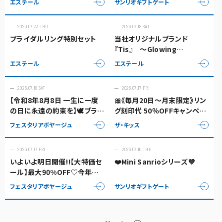
エステール
サンリオギフトゲート
2026.07.23 THU
2026.07.18 SAT
ブライダルリング特別セット
当社オリジナルブランド
『Tis』 ～Glowing
bouquet～
エステール
エステール
2026.07.18 SAT
2026.07.17 FRI
【令和8年8月8日 一生に一度
🎀《毎月20日〜月末限定》リン
の日に永遠の約束を】🕊️ブライ
グ刻印代 50％OFFキャンペー
ダルフェア開催中💍✨888
ン💍🎀
フェスタリアボヤージュ
ザ・キッス
2026.07.17 FRI
2026.07.16 THU
いよいよ明日開催‼️【大特価セ
❤️Mini Sanrioシリーズ💙
ール】最大90%OFF♡今年最
後の大きなセール‼️＆🌱健康ジ
フェスタリアボヤージュ
サンリオギフトゲート
ュエリー無料体験コーナーも
✨