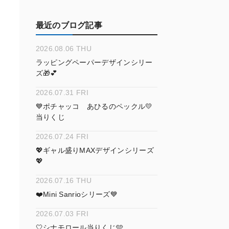
最近のブログ記事
2026.08.06 THU
ラッピングペーパーデザインシリー
ズ🎁💕
2026.07.31 FRI
💙ポチャッコ あひるのペックル💛
当りくじ
2026.07.24 FRI
💖ギャル盛りMAXデザインシリーズ
💖
2026.07.16 THU
❤️Mini Sanrioシリーズ💙
2026.07.03 FRI
🤍シナモロール当りくじ🩵