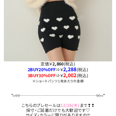
定価￥
2,860
(税込)
2,288
2BUY20％OFF
⇒￥
(税込)
2,002
3BUY30％OFF
⇒￥
(税込)
※ショートパンツ１枚あたりの金額
*⑅︎୨୧┈︎┈︎┈︎┈︎┈︎┈︎┈┈︎┈┈︎┈┈︎┈┈︎┈︎┈︎┈︎┈︎୨୧⑅︎*
こちらのプレセールは
12/26(木)
まで❢❢
採寸・ご試着だけでも大歓迎です♡
サイズ・カラーに限りがありますので