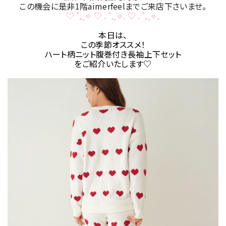
この機会に是非1階aimerfeelまでご来店下さいませ。
♡ ˚₊˳✧ ♡ . ˚₊˳✧. ♡ . ˚₊˳✧₊
本日は、
この季節オススメ！
ハート柄ニット腹巻付き長袖上下セット
をご紹介いたします♡