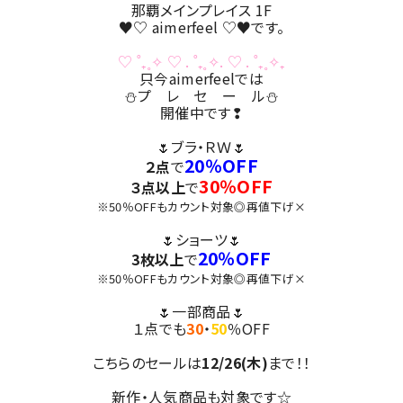
那覇メインプレイス 1F
♥♡ aimerfeel ♡♥です。
♡ ˚₊˳✧ ♡ . ˚₊˳✧. ♡ . ˚₊˳✧₊
只今aimerfeelでは
⛄プ レ セ ー ル⛄
開催中です❢
🌷ブラ・ＲＷ🌷
20％OFF
２点
で
30％OFF
３点以上
で
※50％OFFもカウント対象◎再値下げ×
🌷ショーツ🌷
20％OFF
3枚以上
で
※50％OFFもカウント対象◎再値下げ×
🌷一部商品🌷
１点でも
30
・
50
％OFF
こちらのセールは
12/26(木)
まで！！
新作・人気商品も対象です☆