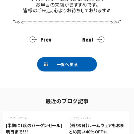
お早目の来店がおすすめです。
皆様のご来店、心よりお待ちしております💕
*⑅︎୨୧┈︎┈︎┈︎┈︎┈︎┈︎┈┈︎┈┈︎┈┈︎┈┈︎┈︎┈︎┈︎┈︎୨୧⑅︎*
Prev
Next
一覧へ戻る
最近のブログ記事
2026.07.25 SAT
2026.07.24 FRI
[半期に1度のバーゲンセール]
【残り3日】ルームウェアもおま
明日まで！！！
とめ買い40％OFF✨