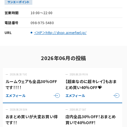
サンエーポイント
営業時間
10:00～22:00
電話番号
098-975-5480
URL
＜HP＞http://shop.aimerfeel.jp/
2026年06月の投稿
2026.06.30 TUE
2026.06.29 MON
ルームウェアも全品30％OFF
【超楽なのに超キレイ】もおま
です！！！！
とめ買い40％OFF💝
エメフィール
エメフィール
2026.06.28 SUN
2026.06.27 SAT
おまとめ買いが大変お買い得
店内全品30％OFF！おまとめ
です！！
買いで40％OFF！