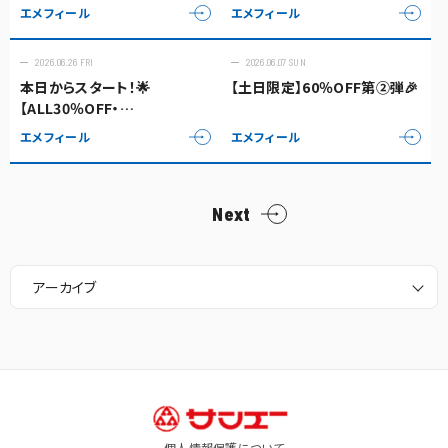
エメフィール
エメフィール
2026.06.26 FRI
2026.06.07 SUN
本日からスタート！🌟
【土日限定】60％OFF第②弾🎉
【ALL30％OFF・
3BUY40％OFF】🌟
エメフィール
エメフィール
Next
アーカイブ
個人情報保護について