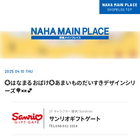
NAHA MAIN PLACE
SHOPBLOG TOP
2025.04.10 THU
💮はなまるおばけ💮あまいものだいすきデザインシリ
ーズ🍭🍬💕
2F キャラクター雑貨/Sundries
サンリオギフトゲート
TEL:098-951-3358