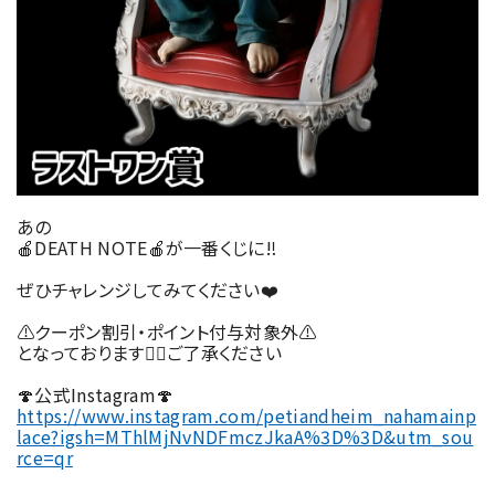
あの
🍎DEATH NOTE🍎が一番くじに‼︎
ぜひチャレンジしてみてください❤️
⚠️クーポン割引・ポイント付与対象外⚠️
となっております🙇‍♀️ご了承ください
🍄公式Instagram🍄
https://www.instagram.com/petiandheim_nahamainp
lace?igsh=MThlMjNvNDFmczJkaA%3D%3D&utm_sou
rce=qr