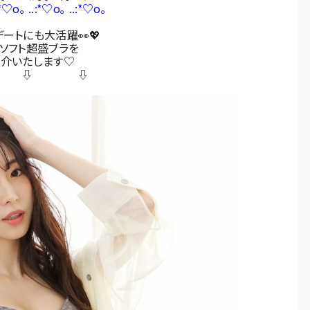
:*♡o｡ ..:*♡o｡ ..:*♡o｡
ートにも大活躍👀💖
ceソフト超盛ブラを
紹介いたします♡
 ⇩ ⇩