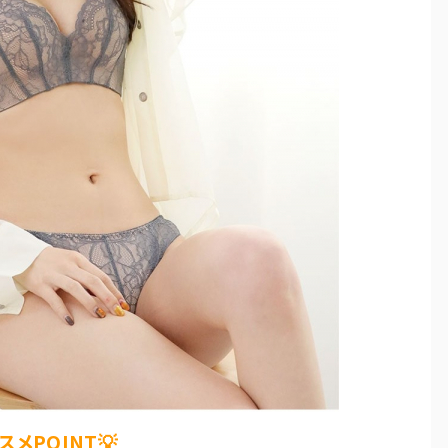
スメPOINT💡