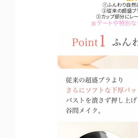
①ふんわり自然
②従来の超盛ブ
③カップ部分にレ
🎀デートや特別な