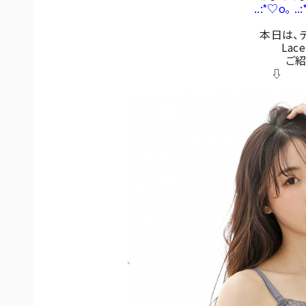
..:*♡o｡ ..
本日は、デ
La
ご
⇩