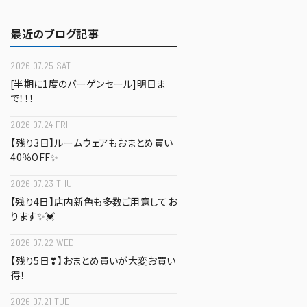
最近のブログ記事
2026.07.25 SAT
[半期に1度のバーゲンセール]明日ま
で！！！
2026.07.24 FRI
【残り3日】ルームウェアもおまとめ買い
40％OFF✨
2026.07.23 THU
【残り4日】店内新色も多数ご用意してお
ります✨💓
2026.07.22 WED
【残り5日❣】おまとめ買いが大変お買い
得！
2026.07.21 TUE