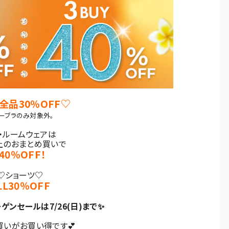
全品30％OFF♡
ーブラのみ対象外。
・ルームウェアは
上のおまとめ買いで
！40％OFF！
♡ショーツ♡
LL30％OFF
ンセールは7/26(日)まで✨
買いがお買い得です💕