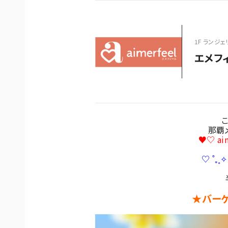
1F ランジェリ
エメフ
こ
那覇メ
♥♡ ai
♡ ˚₊˳✧ 
★バーゲ