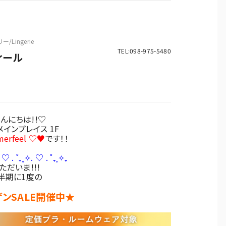
ー/Lingerie
TEL:098-975-5480
ィール
んにちは!!♡
インプレイス 1F
merfeel ♡♥
です！！
♡ . ˚₊˳✧. ♡ . ˚₊˳✧₊
ただいま!!!
半期に1度の
ンSALE開催中★