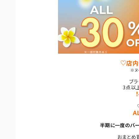
♡店内
※ヌ
ブラ
3点以
A
半期に一度のバーゲ
おまとめ