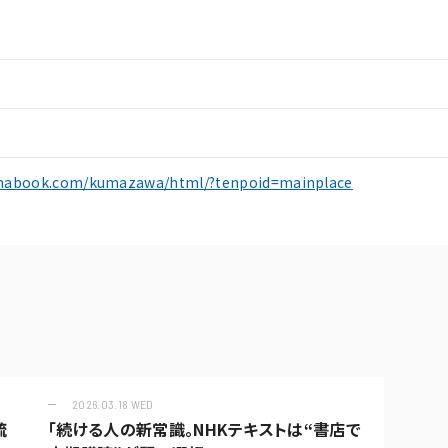
mabook.com/kumazawa/html/?tenpoid=mainplace
2026.03.18 WED
琉
「続ける人の新常識。NHKテキストは“書店で