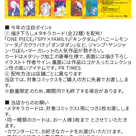
■ 今年の注目ポイント
① 描き下ろしメタキラカード（全22種）を配布！
『ONE PIECE』『SPY×FAMILY』『キングダム』『ハニーレモン
ソーダ』『カグラバチ』『ダンダダン』など、ジャンプ・ヤンジャ
ン・りぼん・マーガレットの人気作品が勢ぞろい。
カードはメタリック加工の豪華仕様で、表面には描き下ろし
イラスト＋作者サイン、裏面には作品ロゴが入ったコレクショ
ン性の高いアイテムです。 PR TIMES
② 配布方法は店舗ごとに異なります
当店では、対象コミックスをご購入の方に先着でお渡ししま
す。
※数量限定のため、期間内でも終了する場合があります。
■ 当店からのお願い
・メタキラカードは、対象コミックス1冊につき1枚お渡ししま
す。
・同一種類のカードは、お一人様3枚まで とさせていただき
ます。
・カウンターにて、お好きなカードをお選びいただけます。