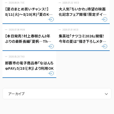
2026.08.04 TUE
2026.07.22 WED
【夏のまとめ買いチャンス！】
大人気『ちいかわ』待望の映画
8/11(火)〜8/20(木)「夏のKポ
化記念フェア開催！限定ダイカ
イント3倍キャンペーン」開催
ットしおりプレゼント＆豪華キ
決定！📚✨
ャンペーンも！
2026.07.06 MON
2026.07.01 WED
【本日発売！村上春樹さん3年
集英社「ナツコミ2026」開催！
ぶりの最新長編『夏帆─The
今年の夏は“描き下ろしメタキ
Tale of KAHO─』入荷いたし
ラカード”を手に入れよう
ました！限定特典付き！
2026.05.28 THU
那覇市の電子商品券「なはんち
ゅPAY」5/28（(木)）より利用OK
アーカイブ