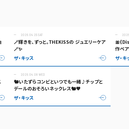
2026.04.25 SAT
2026
抽
🪄輝きを、ずっと。THEKISSの ジュエリーケア
🎀《D
🪄✨
作ペア
ザ・キッス
ザ・キ
2026.04.08 WED
ス
🐿️いたずらコンビといつでも一緒♪チップと
デールのおそろいネックレス🐿️🤎
ザ・キッス