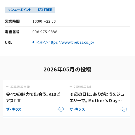
サンエーポイント
TAX FREE
営業時間
10:00～22:00
電話番号
098-975-9888
URL
＜HP＞https://www.thekiss.co.jp/
2026年05月の投稿
2026.05.27 WED
2026.05.09 SAT
💎4つの魅力で出会う、K10ピ
🌷母の日に、ありがとうをジュ
アス👂🏻💎
エリーで。 Mother’s Day
Gift🤍🌷
ザ・キッス
ザ・キッス