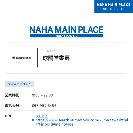
NAHA MAIN PLACE
SHOPBLOG TOP
2F OTHER
球陽堂書房
サンエーポイント
営業時間
9:00～22:00
電話番号
098-951-3456
URL
＜HP＞
https://www.search.kumabook.com/kumazawa/html
/?tenpoid=mainplace