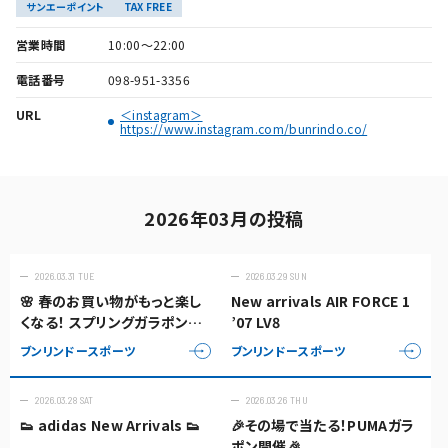
サンエーポイント
TAX FREE
営業時間
10:00～22:00
電話番号
098-951-3356
URL
＜instagram＞
https://www.instagram.com/bunrindo.co/
2026年03月の投稿
2026.03.31 TUE
2026.03.29 SUN
🌸 春のお買い物がもっと楽し
New arrivals AIR FORCE 1
くなる！ スプリングガラポンキ
’07 LV8
ャンペーン開催中 🌸
ブンリンドースポーツ
ブンリンドースポーツ
2026.03.28 SAT
2026.03.26 THU
👟 adidas New Arrivals 👟
🎉その場で当たる！PUMAガラ
ポン開催🎉