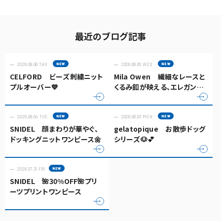
最近のブログ記事
2026.08.06 THU
2026.08.05 WED
CELFORD ビーズ刺繍ニット
Mila Owen 繊細なレースと
プルオーバー💙
くるみ釦が映える、エレガント
なキャミソールトップス✨
2026.08.04 TUE
2026.08.03 MON
SNIDEL 顔まわりが華やぐ、
gelatopique お散歩ドッグ
ドッキングニットワンピース🌼
シリーズ🐶💕
2026.07.31 FRI
SNIDEL 🌺30%OFF🌺プリ
ーツプリントワンピース