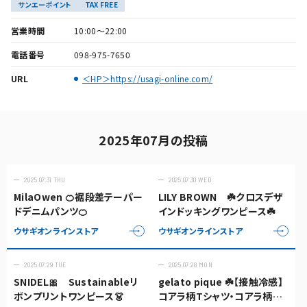
サンエーポイント
TAX FREE
営業時間
10:00～22:00
電話番号
098-975-7650
URL
＜HP＞https://usagi-online.com/
2025年07月の投稿
2025.07.31 THU
2025.07.30 WED
MilaOwen 🍊裾段差テーパー
LILY BROWN ☘️クロスデザ
ドデニムパンツ🍊
インドッキングワンピース☘️
ウサギオンラインストア
ウサギオンラインストア
2025.07.29 TUE
2025.07.28 MON
SNIDEL🎀 Sustainableリ
gelato pique ☘️【接触冷感】
ボンプリントワンピース👗
コアラ柄Tシャツ・コアラ柄シ