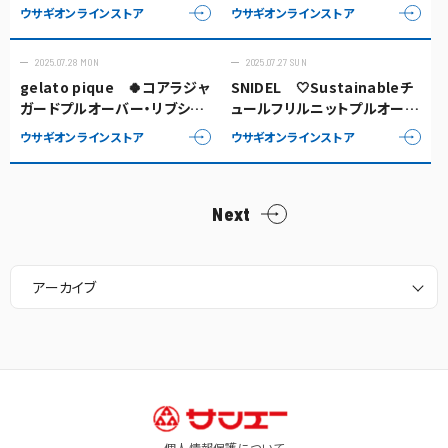
ョートパンツ・コアラ柄ロング
ウサギオンラインストア
ウサギオンラインストア
パンツ☘️
2025.07.28 MON
2025.07.27 SUN
gelato pique 🍀コアラジャ
SNIDEL 🤍Sustainableチ
ガードプルオーバー・リブショ
ュールフリルニットプルオーバ
ートパン・🐨
ー🤍
ウサギオンラインストア
ウサギオンラインストア
Next
アーカイブ
個人情報保護について