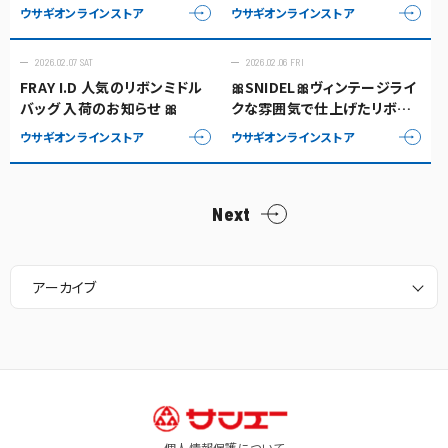
ィガンのセットアイテム🌼
グワンピース 🧸
ウサギオンラインストア
ウサギオンラインストア
2026.02.07 SAT
2026.02.06 FRI
FRAY I.D 人気のリボンミドル
🎀SNIDEL🎀ヴィンテージライ
バッグ 入荷のお知らせ 🎀
クな雰囲気で仕上げたリボン
プリントワンピース
ウサギオンラインストア
ウサギオンラインストア
Next
アーカイブ
個人情報保護について