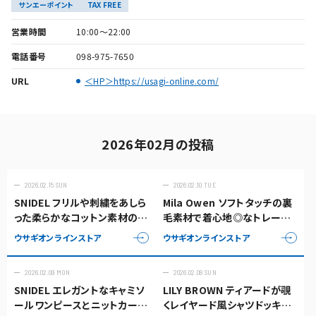
サンエーポイント
TAX FREE
営業時間
10:00～22:00
電話番号
098-975-7650
URL
＜HP＞https://usagi-online.com/
2026年02月の投稿
2026.02.15 SUN
2026.02.10 TUE
SNIDEL フリルや刺繍をあしら
Mila Owen ソフトタッチの裏
った柔らかなコットン素材のロ
毛素材で着心地◎なトレーナ
マンティックなBOHOチュニッ
ー✨
ウサギオンラインストア
ウサギオンラインストア
ク✨
2026.02.09 MON
2026.02.08 SUN
SNIDEL エレガントなキャミソ
LILY BROWN ティアードが覗
ールワンピースとニットカーデ
くレイヤード風シャツドッキン