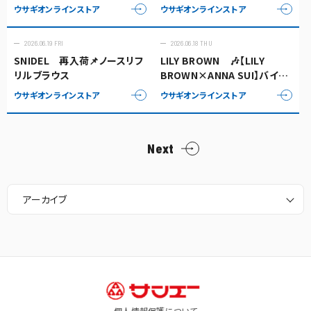
バーサイズジャケット
ウサギオンラインストア
ウサギオンラインストア
2026.06.19 FRI
2026.06.18 THU
SNIDEL 再入荷📌ノースリフ
LILY BROWN 🎶【LILY
リルブラウス
BROWN×ANNA SUI】バイカ
ラーニットキャミソール・レー
ウサギオンラインストア
ウサギオンラインストア
スニットカーディガン
Next
アーカイブ
個人情報保護について