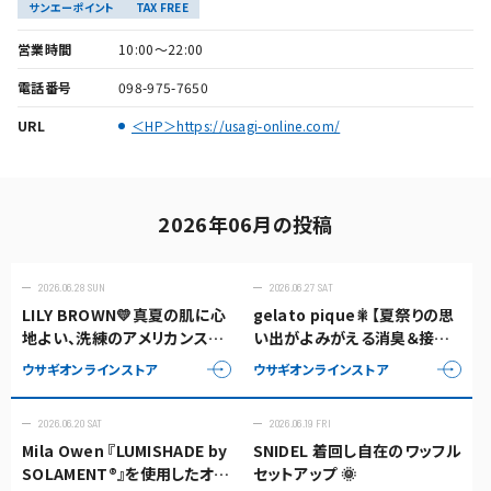
サンエーポイント
TAX FREE
営業時間
10:00～22:00
電話番号
098-975-7650
URL
＜HP＞https://usagi-online.com/
2026年06月の投稿
2026.06.28 SUN
2026.06.27 SAT
LILY BROWN💛真夏の肌に心
gelato pique🎇【夏祭りの思
地よい、洗練のアメリカンスリ
い出がよみがえる消臭＆接触
ーブワンピース
冷感セットアップ】
ウサギオンラインストア
ウサギオンラインストア
2026.06.20 SAT
2026.06.19 FRI
Mila Owen 『LUMISHADE by
SNIDEL 着回し自在のワッフル
SOLAMENT®』を使用したオー
セットアップ 🌞