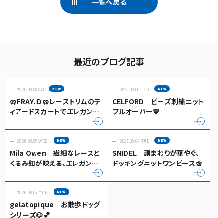
一覧へ戻る
最近のブログ記事
2026.08.08 SAT
2026.08.06 THU
🥨FRAY.ID🥨レーストリムのテ
CELFORD ビーズ刺繍ニット
ィアードスカートでエレガント
プルオーバー💙
な佇まいに✨
2026.08.05 WED
2026.08.04 TUE
Mila Owen 繊細なレースと
SNIDEL 顔まわりが華やぐ、
くるみ釦が映える、エレガント
ドッキングニットワンピース🌼
なキャミソールトップス✨
2026.08.03 MON
gelatopique お散歩ドッグ
シリーズ🐶💕