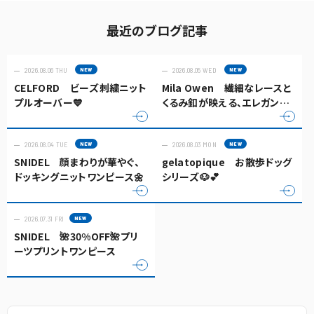
最近のブログ記事
2026.08.06 THU
2026.08.05 WED
CELFORD ビーズ刺繍ニット
Mila Owen 繊細なレースと
プルオーバー💙
くるみ釦が映える、エレガント
なキャミソールトップス✨
2026.08.04 TUE
2026.08.03 MON
SNIDEL 顔まわりが華やぐ、
gelatopique お散歩ドッグ
ドッキングニットワンピース🌼
シリーズ🐶💕
2026.07.31 FRI
SNIDEL 🌺30%OFF🌺プリ
ーツプリントワンピース