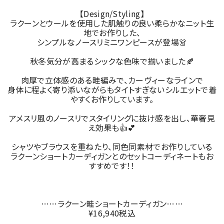
【Design/Styling】
ラクーンとウールを使用した肌触りの良い柔らかなニット生
地でお作りした、
シンプルなノースリミニワンピースが登場👗
秋冬気分が高まるシックな色味で揃いました🍂
肉厚で立体感のある畦編みで、カーヴィーなラインで
身体に程よく寄り添いながらもタイトすぎないシルエットで着
やすくお作りしています。
アメスリ風のノースリでスタイリングに抜け感を出し、華奢見
え効果も👍💕
シャツやブラウスを重ねたり、同色同素材でお作りしている
ラクーンショートカーディガンとのセットコーディネートもお
すすめです！！
……ラクーン畦ショートカーディガン……
¥16,940税込