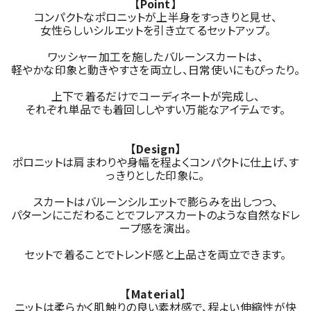
【Point】
コンパクトなポロニットが上半身をすっきりと見せ、
女性らしいシルエットを引き立てるセットアップ。
ワッシャー加工を施したバルーンスカートは、
軽やかな印象と動きやすさを両立し、日常使いにもぴったり。
上下で着るだけでコーディネートが完成し、
それぞれ単品でも着回ししやすい万能なアイテムです。
【Design】
ポロニットは肩まわりや身幅を程よくコンパクトに仕上げ、す
っきりとした印象に。
スカートはバルーンシルエットで膨らみを出しつつ、
パターンにこだわることでフレアスカートのような自然なドレ
ープ感を演出。
セットで着ることでトレンド感と上品さを両立できます。
【Material】
ニットは柔らかく肌触りの良い素材感で、程よい伸縮性が快