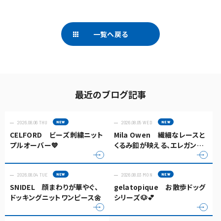
一覧へ戻る
最近のブログ記事
2026.08.06 THU
2026.08.05 WED
CELFORD ビーズ刺繍ニット
Mila Owen 繊細なレースと
プルオーバー💙
くるみ釦が映える、エレガント
なキャミソールトップス✨
2026.08.04 TUE
2026.08.03 MON
SNIDEL 顔まわりが華やぐ、
gelatopique お散歩ドッグ
ドッキングニットワンピース🌼
シリーズ🐶💕