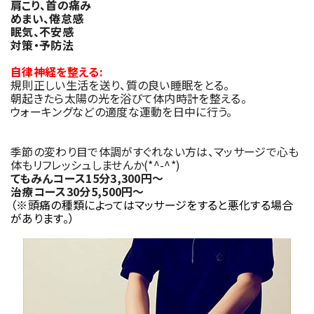
肩こり、首の痛み
めまい、倦怠感
眠気、不安感
対策・予防法
自律神経を整える:
規則正しい生活を送り、質の良い睡眠をとる。
朝起きたら太陽の光を浴びて体内時計を整える。
ウォーキングなどの適度な運動を日中に行う。
季節の変わり目で体調がすぐれない方は、マッサージで心も
体もリフレッシュしませんか(*^-^*)
てもみんコース15分3,300円～
治療コース30分5,500円～
（※頭痛の種類によってはマッサージをすると悪化する場合
があります。）