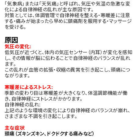
「気象病」または「天気痛」と呼ばれ、気圧や気温の急激な変
化による自律神経の乱れが主な原因です。
対策としては、体調管理で自律神経を整える・寒暖差に注意
する・痛みが始まったら早めに鎮痛剤を服用する・マッサージ
を受ける。
原因
気圧の変化:
低気圧が近づくと、体内の気圧センサー（内耳）が変化を感知
し、その情報が脳に伝わることで自律神経のバランスが乱れ
ます。
この乱れが血管の拡張・収縮の異常を引き起こし、頭痛につ
ながります。
寒暖差によるストレス:
季節の変わり目は寒暖差が大きくなり、体温調節機能が働
き、自律神経にストレスがかかります。
自律神経の乱れ:
上記のような環境の変化により自律神経のバランスが崩れ、
さまざまな不調を引き起こします。
主な症状
頭痛（ズキンズキン、ドクドクする痛みなど）