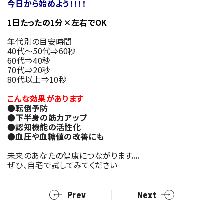
今日から始めよう！！！！
1日たったの1分×左右でOK
年代別の目安時間
40代～50代⇒60秒
60代⇒40秒
70代⇒20秒
80代以上⇒10秒
こんな効果があります
●転倒予防
●下半身の筋力アップ
●認知機能の活性化
●血圧や血糖値の改善にも
未来のあなたの健康につながります。。
ぜひ、自宅で試してみてください
Prev
Next