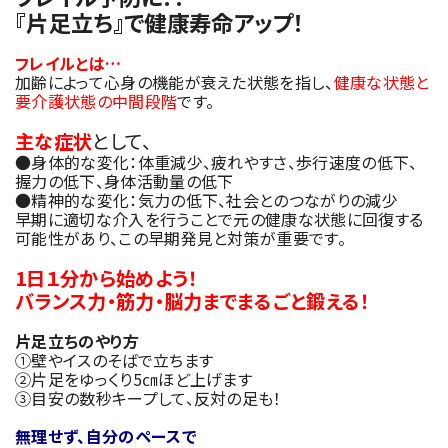
『片足立ち』で健康寿命アップ！
フレイルとは…
加齢によって心身の機能が衰えた状態を指し、
健康な状態と
要介護状態の中間段階
です。
主な症状
として、
●身体的な変化：体重減少、疲れやすさ、歩行速度の低下、
握力の低下、身体活動量の低下
●精神的な変化：気力の低下、社会とのつながりの減少
早期に適切な介入を行うことで元の健康な状態に回復する
可能性があり、この早期発見と対策が重要です。
1日１分から始めよう！
バランス力・筋力・脳力までまるごと鍛える！
片足立ちのやり方
①壁やイスのそばで立ちます
②片足をゆっくり5㎝ほど上げます
③目安の数秒キープして、反対の足も！
無理せず、自分のペースで