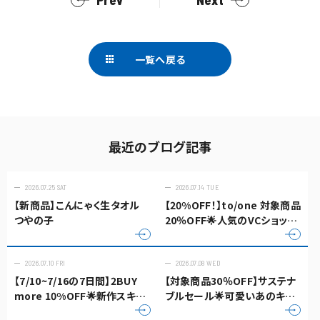
一覧へ戻る
最近のブログ記事
2026.07.25 SAT
2026.07.14 TUE
【新商品】こんにゃく生タオル
【20%OFF！】to/one 対象商品
つやの子
20％OFF🌟人気のVCショット
も！
2026.07.10 FRI
2026.07.08 WED
【7/10~7/16の7日間】2BUY
【対象商品30％OFF】サステナ
more 10%OFF🌟新作スキン
ブルセール🌟可愛いあのキャ
ケアも‼
ラクターコラボも♪